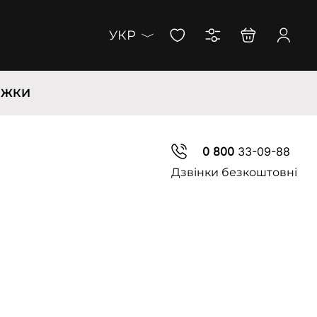
УКР
ИЖКИ
0 800
33-09-88
Дзвінки безкоштовні