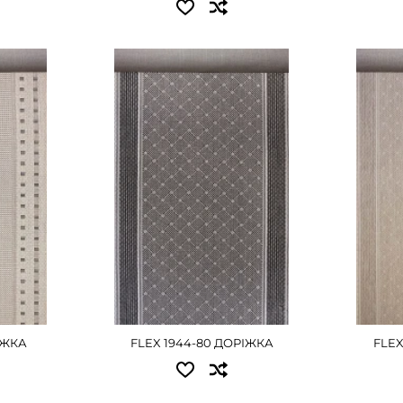
Д
ШЕ
Доступні розміри:
Досту
рн
0.67x20.00 - 7560 грн
0.67x2
рн
0.80x20.00 - 9000 грн
0.80x
рн
1.00x20.00 - 11250 грн
1.00x2
рн
1.20x20.00 - 13500 грн
1.20x2
рн
1.50x20.00 - 16875 грн
1.50x2
грн
2.00x20.00 - 22500 грн
2.00x2
ШЕ
ДЕТАЛЬНІШЕ
Д
РІЖКА
FLEX 1944-80 ДОРІЖКА
FLEX