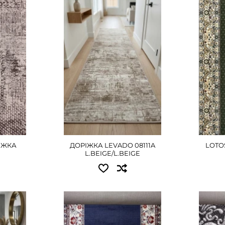
рн
0.80 - 765 грн
0.80x2
рн
1.00 - 945 грн
1.00x2
рн
1.20 - 1080 грн
1.20x2
рн
1.50 - 1350 грн
1.50x2
рн
2.00 - 1800 грн
1.80x2
грн
2.50 - 2160 грн
2.00x2
3.00 - 2745 грн
3.00x2
ШЕ
ДЕТАЛЬНІШЕ
Д
РІЖКА
ДОРІЖКА LEVADO 08111A
LOTO
L.BEIGE/L.BEIGE
Доступні розміри:
Досту
0.60x25.00 - 10125 грн
0.80x2