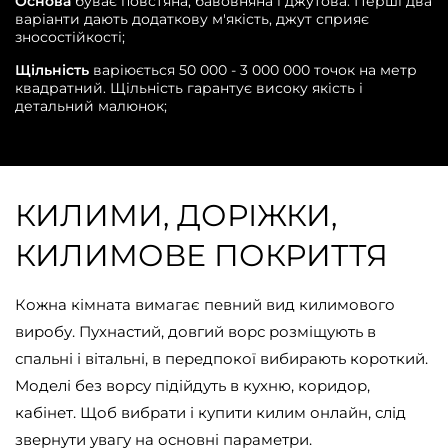
Основа
буває повстяна, бавовняна і джутова. Перші два
варіанти дають додаткову м'якість, джут сприяє
зносостійкості;
Щільність
варіюється 50 000 - 3 000 000 точок на метр
квадратний. Щільність гарантує високу якість і
детальний малюнок;
КИЛИМИ, ДОРІЖКИ,
КИЛИМОВЕ ПОКРИТТЯ
Кожна кімната вимагає певний вид килимового
виробу. Пухнастий, довгий ворс розміщують в
спальні і вітальні, в передпокої вибирають короткий.
Моделі без ворсу підійдуть в кухню, коридор,
кабінет. Щоб вибрати і купити килим онлайн, слід
звернути увагу на основні параметри.