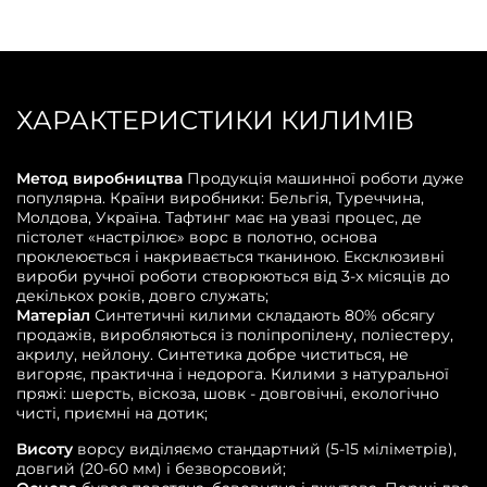
ХАРАКТЕРИСТИКИ КИЛИМІВ
Метод виробництва
Продукція машинної роботи дуже
популярна. Країни виробники: Бельгія, Туреччина,
Молдова, Україна. Тафтинг має на увазі процес, де
пістолет «настрілює» ворс в полотно, основа
проклеюється і накривається тканиною. Ексклюзивні
вироби ручної роботи створюються від 3-х місяців до
декількох років, довго служать;
Матеріал
Синтетичні килими складають 80% обсягу
продажів, виробляються із поліпропілену, поліестеру,
акрилу, нейлону. Синтетика добре чиститься, не
вигоряє, практична і недорога. Килими з натуральної
пряжі: шерсть, віскоза, шовк - довговічні, екологічно
чисті, приємні на дотик;
Висоту
ворсу виділяємо стандартний (5-15 міліметрів),
довгий (20-60 мм) і безворсовий;