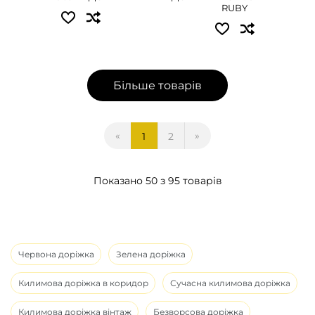
RUBY
Більше товарів
«
»
1
2
Показано 50 з 95 товарів
Червона доріжка
Зелена доріжка
Килимова доріжка в коридор
Сучасна килимова доріжка
Килимова доріжка вінтаж
Безворсова доріжка