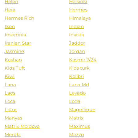
Helen
Helsinki
Hera
Hermes
Hermes Rich
Himalaya
Ikon
Indian
Insomnia
Invista
Iranian Star
Jaddor
Jasmine
Jordan
Kashan
Kasmir 7/24
Kids Tuft
Kids turk
Kiwi
Kolibri
Lana
Lana Md
Laos
Levado
Loca
Loda
Lotus
Magnifique
Manyas
Matrix
Matrix Moldova
Maximus
Merida
Mezzo