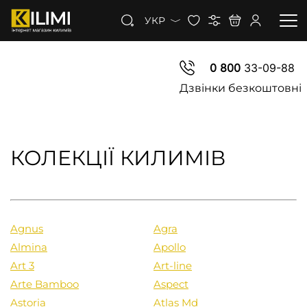
УКР
0 800
33-09-88
КИЛИМИ
Дзвінки безкоштовні
КОВРОЛІН
КИЛИМОВА ДОРІЖКА
КОЛЕКЦІЇ КИЛИМІВ
ЗНИЖКИ
Agnus
Agra
Almina
Apollo
Art 3
Art-line
Arte Bamboo
Aspect
Astoria
Atlas Md