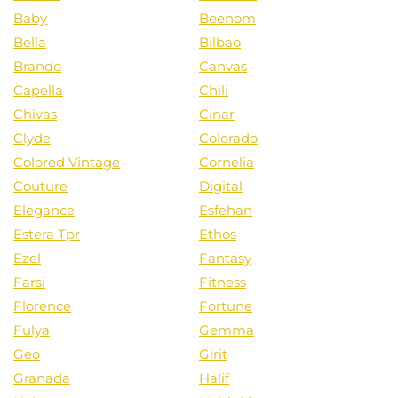
Baby
Beenom
Bella
Bilbao
Brando
Canvas
Capella
Chili
Chivas
Cinar
Clyde
Colorado
Colored Vintage
Cornelia
Couture
Digital
Elegance
Esfehan
Estera Tpr
Ethos
Ezel
Fantasy
Farsi
Fitness
Florence
Fortune
Fulya
Gemma
Geo
Girit
Granada
Halif