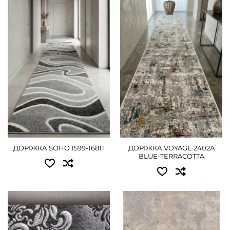
Доступні розміри:
0.80 - 855 грн
1.20 - 1125 грн
1.20 - 1305 грн
1.00 - 1260 грн
ДЕТАЛЬНІШЕ
2.50 - 3150 грн
3.00 - 3690 грн
ДЕТАЛЬНІШЕ
ДОРІЖКА SOHO 1599-16811
ДОРІЖКА VOYAGE 2402A
BLUE-TERRACOTTA
Доступні розміри:
Доступні розміри:
0.80x25.00 - 12600 грн