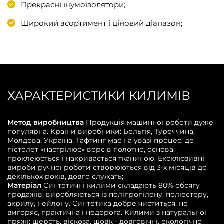
Прекрасні шумоізолятори;
Широкий асортимент і ціновий діапазон;
ХАРАКТЕРИСТИКИ КИЛИМІВ
Метод виробництва
Продукція машинної роботи дуже
популярна. Країни виробники: Бельгія, Туреччина,
Молдова, Україна. Тафтинг має на увазі процес, де
пістолет «настрілює» ворс в полотно, основа
проклеюється і накривається тканиною. Ексклюзивні
вироби ручної роботи створюються від 3-х місяців до
декількох років, довго служать;
Матеріал
Синтетичні килими складають 80% обсягу
продажів, виробляються із поліпропілену, поліестеру,
акрилу, нейлону. Синтетика добре чиститься, не
вигоряє, практична і недорога. Килими з натуральної
пряжі: шерсть, віскоза, шовк - довговічні, екологічно