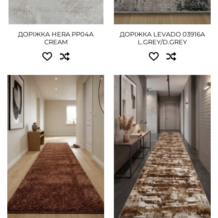
2.00 - 1800 грн
2.50 - 2160 грн
ДОРІЖКА HERA PP04A
ДОРІЖКА LEVADO 03916A
3.00 - 2745 грн
CREAM
L.GREY/D.GREY
4.00 - 3600 грн
ДЕТАЛЬНІШЕ
Доступні розміри:
Доступні розміри:
0.80 - 900 грн
0.80 - 765 грн
1.00 - 1125 грн
1.00 - 945 грн
1.20 - 1350 грн
1.20 - 1125 грн
1.50 - 1665 грн
1.50 - 1395 грн
1.80 - 2025 грн
1.80 - 1710 грн
2.00 - 1890 грн
ДЕТАЛЬНІШЕ