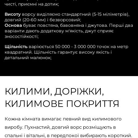
чисті, приємні на дотик;
Висоту
ворсу виділяємо стандартний (5-15 міліметрів),
довгий (20-60 мм) і безворсовий;
Основа
буває повстяна, бавовняна і джутова. Перші два
варіанти дають додаткову м'якість, джут сприяє
зносостійкості;
Щільність
варіюється 50 000 - 3 000 000 точок на метр
квадратний. Щільність гарантує високу якість і
детальний малюнок;
КИЛИМИ, ДОРІЖКИ,
КИЛИМОВЕ ПОКРИТТЯ
Кожна кімната вимагає певний вид килимового
виробу. Пухнастий, довгий ворс розміщують в
спальні і вітальні, в передпокої вибирають короткий.