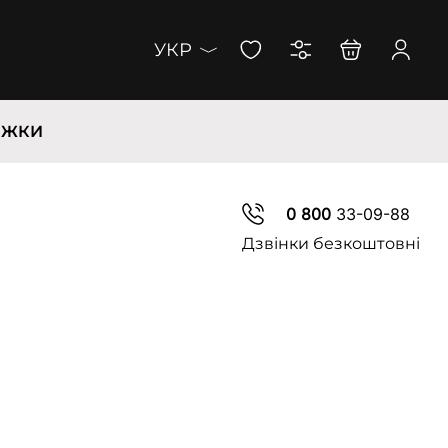
УКР
ИЖКИ
0 800
33-09-88
Дзвінки безкоштовні