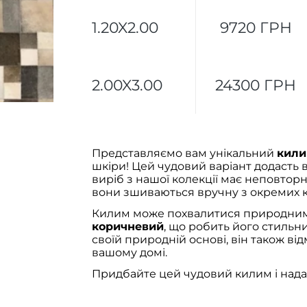
1.20X2.00
9720 ГРН
2.00X3.00
24300 ГРН
Представляємо вам унікальний
кили
шкіри! Цей чудовий варіант додасть 
виріб з нашої колекції має неповторн
вони зшиваються вручну з окремих к
Килим може похвалитися природними
коричневий
, що робить його стильн
своїй природній основі, він також ві
вашому домі.
Придбайте цей чудовий килим і надай