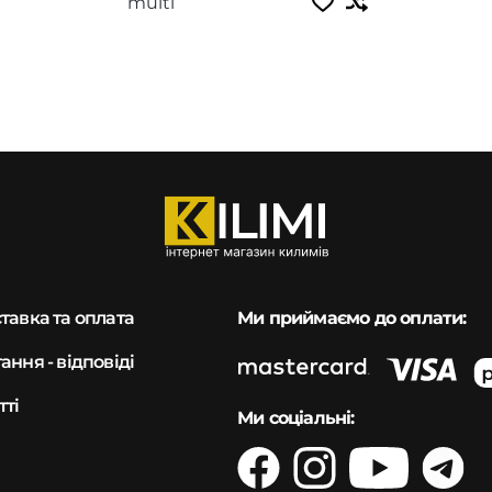
multi
тавка та оплата
Ми приймаємо до оплати:
ання - відповіді
тті
Ми соціальні: