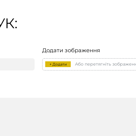
К:
Додати зображення
Або перетягніть зображен
+ Додати