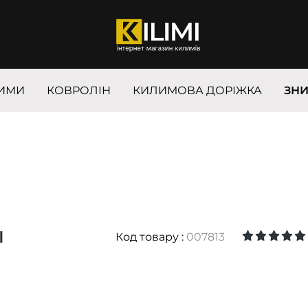
ИМИ
КОВРОЛІН
КИЛИМОВА ДОРІЖКА
ЗН
I
Код товару :
007813