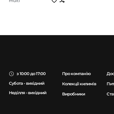
multi
з 10:00 до 17:00
Про компанію
Дос
Субота - вихідний
Колекції килимів
Пит
Неділля - вихідний
Виробники
Ста