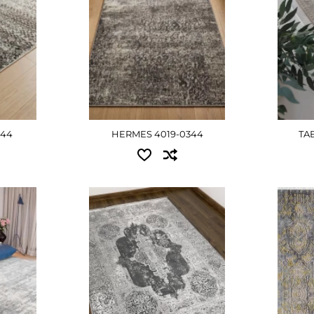
1.60x2
1.60x2.30 - 2880 грн
2.00x2
1.60x3.00 - 3780 грн
2.40x3
н
2.00x3.00 - 4725 грн
3.00x4
2.00x4.00 - 6300 грн
2.40x3.40 - 6435 грн
Д
ШЕ
2.80x3.80 - 8415 грн
344
HERMES 4019-0344
TA
ДЕТАЛЬНІШЕ
Доступні розміри:
Досту
1.00x2.00 - 6075 грн
0.80x1
1.60x2.30 - 11205 грн
1.60x2
н
2.00x2.90 - 17640 грн
2.00x2
н
3.00x4.00 - 36450 грн
3.00x