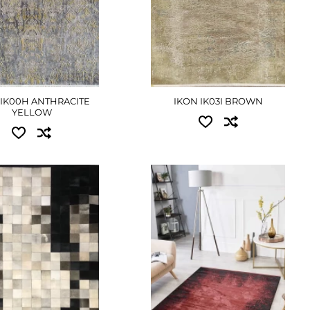
ДЕТАЛЬНІШЕ
ЕТАЛЬНІШЕ
 IK00H ANTHRACITE
IKON IK03I BROWN
YELLOW
пні розміри:
Доступні розміри:
.50 - 4860 грн
0.80x1.50 - 4050 грн
.00 - 9720 грн
1.60x2.30 - 12420 грн
.30 - 13995 грн
2.00x2.90 - 19575 грн
.00 - 24300 грн
ДЕТАЛЬНІШЕ
ЕТАЛЬНІШЕ