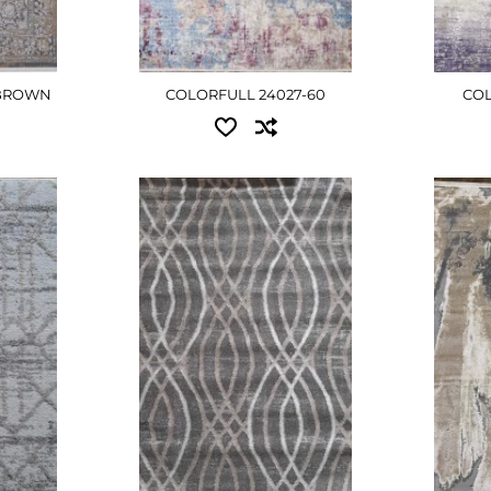
-BROWN
COLORFULL 24027-60
COL
Доступні розміри:
Досту
1.60x2.30 - 3150 грн
1.00x2
н
2.00x3.00 - 4995 грн
1.60x2
2.00x2
ШЕ
ДЕТАЛЬНІШЕ
2.40x3
3.00x
Д