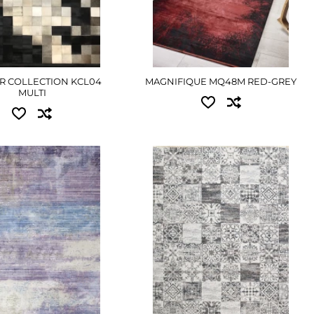
R COLLECTION KCL04
MAGNIFIQUE MQ48M RED-GREY
MULTI
пні розміри:
Доступні розміри:
.00 - 810 грн
2.00x4.00 - 6570 грн
.30 - 10305 грн
2.80x3.80 - 8775 грн
ЕТАЛЬНІШЕ
ДЕТАЛЬНІШЕ