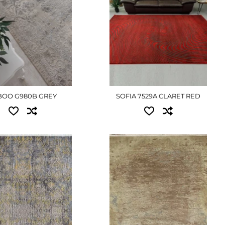
.30 - 10395 грн
ДЕТАЛЬНІШЕ
.90 - 16425 грн
.40 - 23085 грн
.00 - 33975 грн
ЕТАЛЬНІШЕ
BOO G980B GREY
SOFIA 7529A CLARET RED
пні розміри:
Доступні розміри:
.50 - 4050 грн
1.60x2.30 - 12420 грн
.30 - 12420 грн
2.00x2.90 - 19575 грн
.90 - 19575 грн
3.00x4.00 - 40500 грн
4.00 - 40500 грн