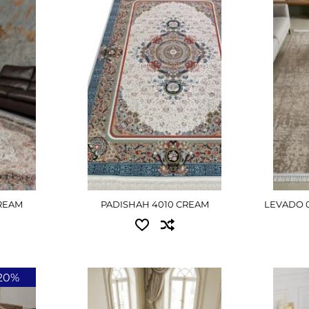
рн
2.00x3.00 - 26190 грн
0.80x1
н
2.50x3.50 - 38205 грн
1.00x2
рн
3.00x4.00 - 52425 грн
1.20x1
1.50x2
ШЕ
ДЕТАЛЬНІШЕ
1.50x3
2.00x4
3.00x5
Д
REAM
PADISHAH 4010 CREAM
LEVADO 0
20%
Доступні розміри:
Досту
0.80x1.60 - 5175 грн
2.00x2