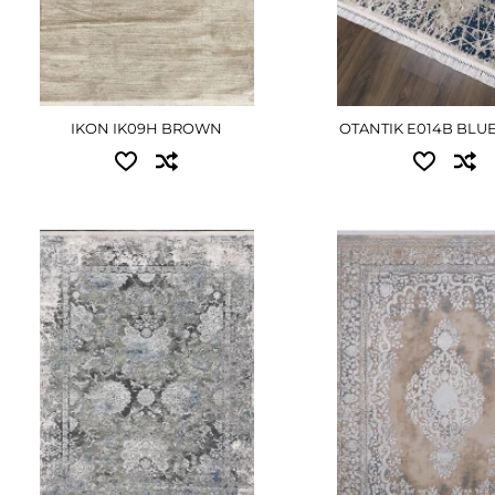
IKON IK09H BROWN
OTANTIK E014B BLU
Доступні розміри:
Доступні розміри:
1.00x2.00 - 6750 грн
2.40x3.40 - 27540 г
1.60x2.30 - 12420 грн
3.00x4.00 - 40500 г
2.00x2.90 - 19575 грн
ДЕТАЛЬНІ
3.00x4.00 - 40500 грн
ДЕТАЛЬНІШЕ