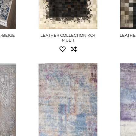
E-BEIGE
LEATHER COLLECTION KC4
LEATHE
MULTI
Доступні розміри:
Досту
рн
0.60x1.00 - 810 грн
0.60x1
рн
0.80x1.50 - 1575 грн
2.40x3
1.33x1.90 - 3285 грн
ШЕ
Д
2.40x3.30 - 10305 грн
ДЕТАЛЬНІШЕ