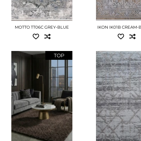
MOTTO TT06C GREY-BLUE
IKON IK01B CREAM
TOP
Доступні розміри:
Доступні розміри:
1.60x2.30 - 3150 грн
0.80x1.50 - 1440 грн
2.00x3.00 - 4995 гр
1.00x2.00 - 2115 грн
ДЕТАЛЬНІ
2.00x3.00 - 6435 грн
2.50x3.50 - 9360 грн
2.50x4.00 - 10710 грн
ДЕТАЛЬНІШЕ