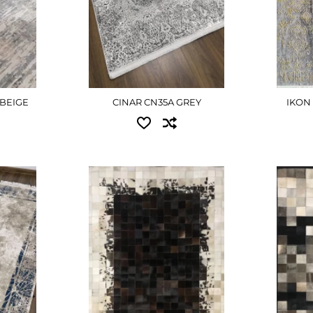
рн
ДЕТАЛЬНІШЕ
Д
ШЕ
-BEIGE
CINAR CN35A GREY
IKON
Доступні розміри:
Досту
0.80x1.50 - 4860 грн
0.80x1
1.20x2.00 - 9720 грн
1.20x2
рн
1.50x2
ДЕТАЛЬНІШЕ
2.00x3
ШЕ
Д