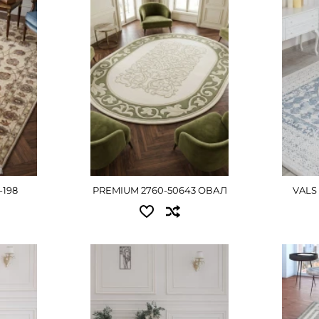
2.00x3.00 - 24210 грн
ШЕ
Д
2.40x3.40 - 32895 грн
2.90x3.90 - 45585 грн
ДЕТАЛЬНІШЕ
-198
PREMIUM 2760-50643 ОВАЛ
VALS
Доступні розміри:
Досту
2.00x2.90 - 11925 грн
2.00x2
2.00x4.00 - 22635 грн
3.00x