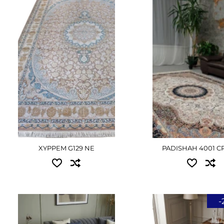
2.00x3.00 - 30555 грн
2.00x3.00 - 24750 г
2.50x3.50 - 48150 грн
2.50x3.50 - 38205 гр
3.00x4.00 - 65475 грн
3.00x4.00 - 52425 г
ДЕТАЛЬНІШЕ
ДЕТАЛЬНІ
XYPPEM G129 NE
PADISHAH 4001 C
-
Доступні розміри:
Доступні розміри:
2.00x3.00 - 31050 грн
1.25x1.89 - 37170 грн