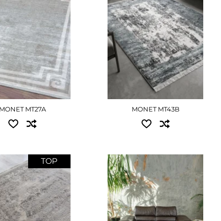
1.60x2.30 - 14895 грн
ЕТАЛЬНІШЕ
2.00x2.90 - 23490 грн
3.00x4.00 - 48600 грн
ДЕТАЛЬНІШЕ
MONET MT27A
MONET MT43B
TOP
Доступні розміри:
пні розміри:
1.20x1.70 - 2790 грн
.50 - 3825 грн
2.00x2.90 - 7560 грн
.80 - 6120 грн
2.40x3.40 - 9000 грн