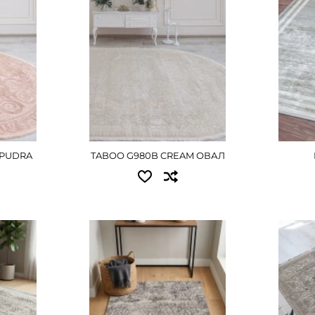
н
2.40x3.40 - 23085 грн
Д
ШЕ
3.00x4.00 - 33975 грн
ДЕТАЛЬНІШЕ
-PUDRA
TABOO G980B CREAM ОВАЛ
Доступні розміри:
Досту
0.80x1.50 - 1080 грн
0.80x1
1.00x2.00 - 1575 грн
1.20x1
1.20x1.70 - 1620 грн