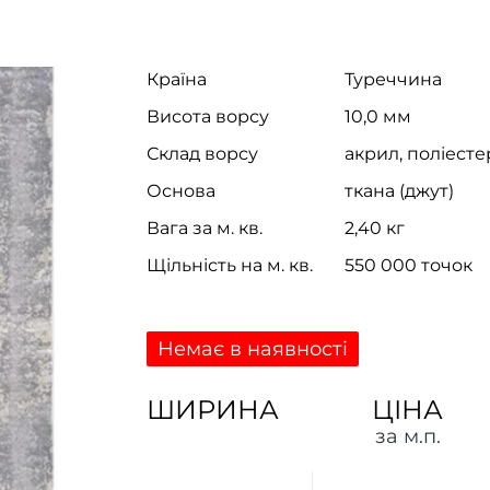
Країна
Туреччина
Висота ворсу
10,0 мм
Склад ворсу
акрил, поліесте
Основа
ткана (джут)
Вага за м. кв.
2,40 кг
Щільність на м. кв.
550 000 точок
Немає в наявності
ШИРИНА
ЦІНА
за м.п.