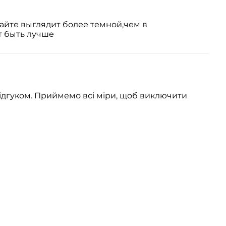
айте выглядит более темной,чем в
т быть лучше
ідгуком. Приймемо всі міри, щоб виключити