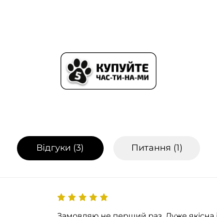
Відгуки (
3
)
Питання (
1
)
Замовляю не перший раз. Дуже якісна 