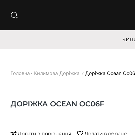
КИЛ
Головна
Килимова Доріжка
Доріжка Ocean Oc0
ДОРІЖКА OCEAN OC06F
Додати в порівняння
Додати в обране