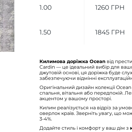
1.00
1260 ГРН
1.50
1845 ГРН
Килимова доріжка Ocean
від прести
Cardin — це ідеальний вибір для ваш
джутовій основі, ця доріжка буде слу
забезпечуючи відмінні експлуатаційн
Оригінальний дизайн колекції Ocean 
спальня, вітальня або передпокій. Лег
акцентом у вашому просторі.
Килим реалізується на відріз за умо
оверлок країв. Зверніть увагу, що м
3-4%.
Додайте стиль і комфорт у ваш дім з