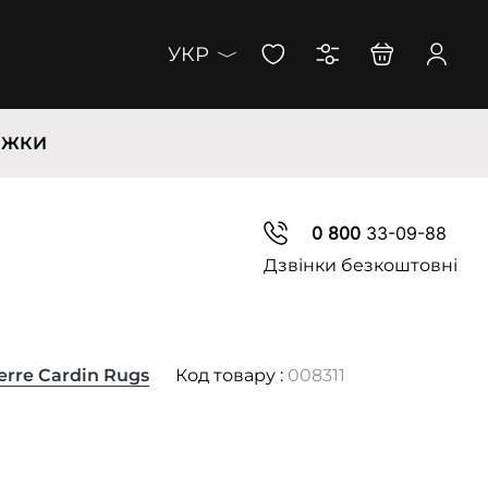
УКР
ИЖКИ
0 800
33-09-88
Дзвінки безкоштовні
erre Cardin Rugs
Код товару :
008311