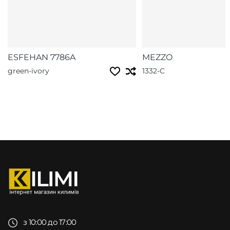
ESFEHAN 7786A
MEZZO
green-ivory
1332-C
з 10:00 до 17:00