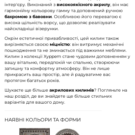
інтер'єру. Виконаний з
високоякісного акрилу
, він має
гармонійну кольорову гамму та доповнений ручною
бахромою з бавовни
. Особливою його перевагою є
висока щільність ворсу, що дозволяє реалізувати
найскладніші візерунки.
Окрім естетичної привабливості, цей килим також
вирізняється своєю
міцністю
: він витримує механічні
пошкодження та не зминається під важкими меблями.
Килим з колекції Xyppem стане чудовим доповненням у
вашу вітальню, передпокій чи спальню, створюючи
затишну та комфортну атмосферу. Він не лише
прикрасить ваш простір, але й радуватиме вас
протягом багатьох років.
Шукаєте ще більше
акрилових килимів
? Погляньте на
наш розділ, де ви знайдете ще більше стильних
варіантів для вашого дому.
НАЯВНІ КОЛЬОРИ ТА ФОРМИ