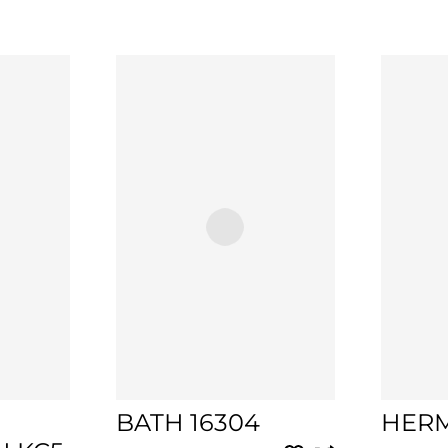
BATH 16304
HERM