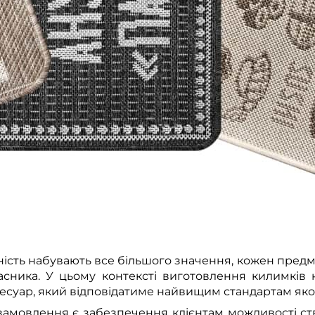
альність набувають все більшого значення, кожен предм
асника. У цьому контексті виготовлення килимків 
есуар, який відповідатиме найвищим стандартам якос
амовлення є забезпечення клієнтам можливості ство