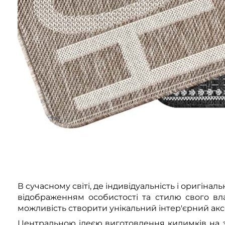
В сучасному світі, де індивідуальність і оригін
відображенням особистості та стилю свого вл
можливість створити унікальний інтер'єрний акс
Центральною ідеєю виготовлення килимків на з