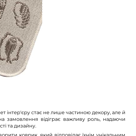
ет інтер'єру стає не лише частиною декору, але й
на замовлення відіграє важливу роль, надаючи
ті та дизайну.
рити коврик, який відповідає їхнім унікальним