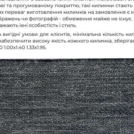
ові та прогумованому покриттю, такі килимки стаю
 переваг виготовлення килимків на замовлення є мож
зображень чи фотографій - обмеження майже не існує
ажають їхні особистість і стиль.
игідні умови для клієнтів, мінімальна кількість ки
абезпечити високу якість кожного килимка, зберіга
1.00x1.40 1.33x1.95.