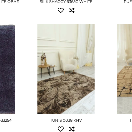
HITE ОВАЛ
SILK SHAGGY 6365G WHITE
PUF
ы:
Доступные размеры:
Досту
1.00x2.00 - 3240 грн
1.00x2
1.50x2.30 - 5535 грн
2.00x2
2.50x3.50 - 13770 грн
2.50x3
Е
3.00x4.00 - 18855 грн
3.00x4
ПОДРОБНЕЕ
П
-33254
TUNIS 0038 KHV
T