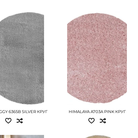
пные размеры:
Доступные размеры:
.00 - 5490 грн
1.50x1.50 - 3375 грн
ОДРОБНЕЕ
ПОДРОБНЕЕ
GGY 6365B SILVER КРУГ
HIMALAYA A703A PINK КРУГ