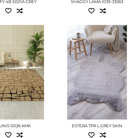
FY 4B S001A GREY
SHAGGY LAMA 1039-33263
пные размеры:
Доступные размеры:
.00 - 3240 грн
0.70x1.10 - 1170 грн
.90 - 9135 грн
0.80x1.25 - 1440 грн
.50 - 13770 грн
1.00x1.50 - 2160 грн
.00 - 18855 грн
ПОДРОБНЕЕ
ОДРОБНЕЕ
UNIS 0026 KMK
ESTERA TPR L.GREY SKIN