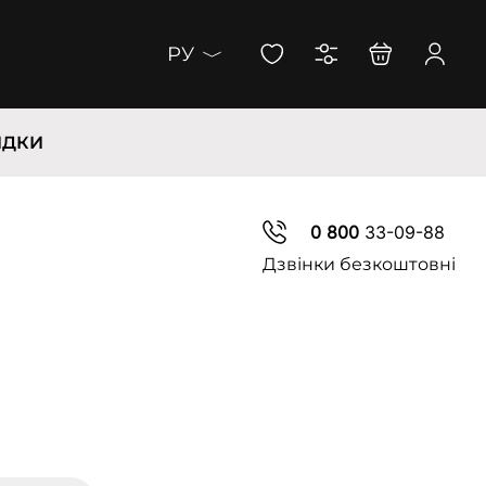
РУ
ИДКИ
0 800
33-09-88
Дзвінки безкоштовні