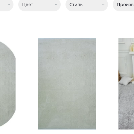
Цвет
Стиль
Произв
ы:
Доступные размеры:
Досту
0.80x1.50 - 1710 грн
2.00x2
1.50x3.00 - 6120 грн
2.40x3
Е
ПОДРОБНЕЕ
П