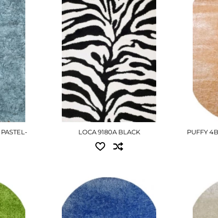
н
1.60x2.30 - 3915 грн
1.60x2
Е
2.00x2
ПОДРОБНЕЕ
2.40x3
П
 PASTEL-
LOCA 9180A BLACK
PUFFY 4
Доступные размеры:
Досту
ы:
0.80x1.50 - 2070 грн
2.40x3