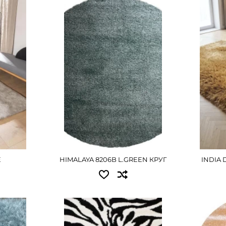
Доступные размеры:
Досту
ы:
2.00x2.00 - 5940 грн
2.00x3
ПОДРОБНЕЕ
П
Е
E
HIMALAYA 8206B L.GREEN КРУГ
INDIA 
ы:
Доступные размеры:
Досту