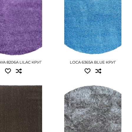
YA 8206A LILAC КРУГ
LOCA 6365A BLUE КРУГ
пные размеры:
Доступные размеры:
.50 - 1845 грн
1.60x1.60 - 6255 грн
.70 - 3060 грн
2.00x2.00 - 9630 грн
.00 - 8640 грн
ПОДРОБНЕЕ
.80 - 15255 грн