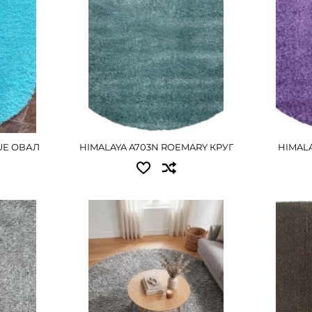
ПОДРОБНЕЕ
Е
UE ОВАЛ
HIMALAYA A703N ROEMARY КРУГ
HIMALA
Доступные размеры:
Досту
ы:
1.50x1.50 - 2430 грн
0.80x1
2.00x2.00 - 4365 грн
1.20x1
Е
2.00x3
ПОДРОБНЕЕ
2.80x3