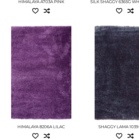
HIMALAYA A703A PINK
SILK SHAGGY 6365G W
Доступные размер
Доступные размеры:
0.80x1.50 - 1800 грн
0.80x1.50 - 1845 грн
2.00x3.00 - 7965 грн
ПОДРОБНЕЕ
ПОДРОБНЕ
HIMALAYA 8206A LILAC
SHAGGY LAMA 1039