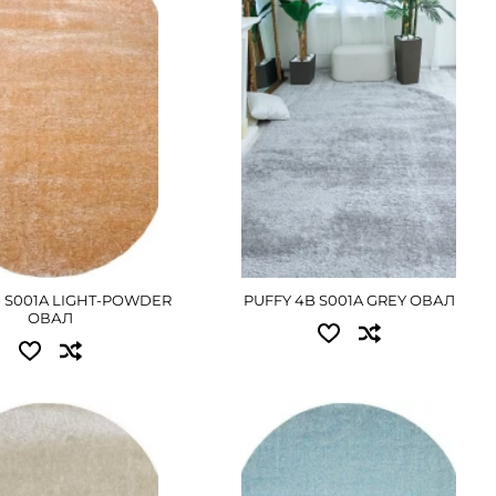
2.00x2.90 - 8550 грн
.30 - 5490 грн
2.40x3.40 - 12015 грн
.90 - 8550 грн
3.00x4.00 - 17550 грн
.40 - 12015 грн
ПОДРОБНЕЕ
ОДРОБНЕЕ
B S001A LIGHT-POWDER
PUFFY 4B S001A GREY ОВАЛ
ОВАЛ
пные размеры:
Доступные размеры:
.40 - 12015 грн
0.80x1.50 - 2070 грн