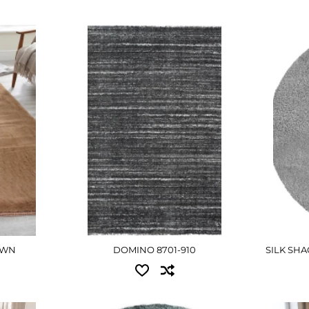
ы:
Доступные размеры:
Досту
1.20x3.00 - 2880 грн
2.00x2
1.60x2.30 - 2970 грн
П
2.00x3.00 - 4860 грн
Е
ПОДРОБНЕЕ
OWN
DOMINO 8701-910
SILK SHA