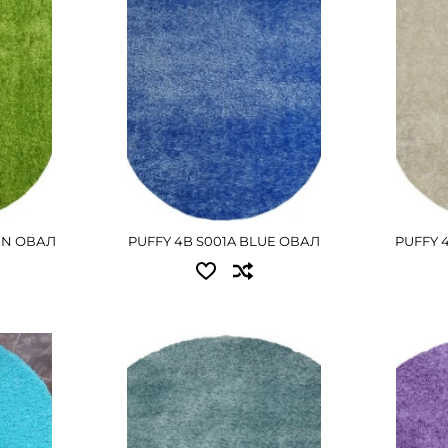
1.20x1.70 - 3285 грн
П
Е
1.60x2.30 - 5490 грн
ПОДРОБНЕЕ
EN ОВАЛ
PUFFY 4B S001A BLUE ОВАЛ
PUFFY 
Досту
ы:
Доступные размеры:
2.00x2
2.00x2.00 - 5940 грн
П