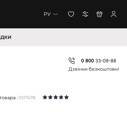
РУ
ИДКИ
0 800
33-09-88
Дзвінки безкоштовні
товара :
007478