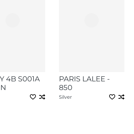
Y 4B S001A
PARIS LALEE -
EN
850
Silver