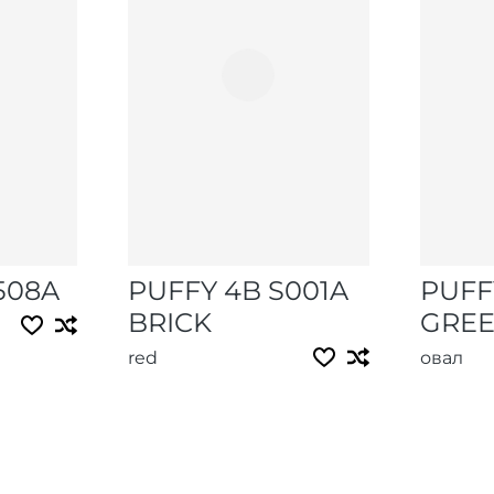
508A
PUFFY 4B S001A
PUFF
BRICK
GRE
red
овал