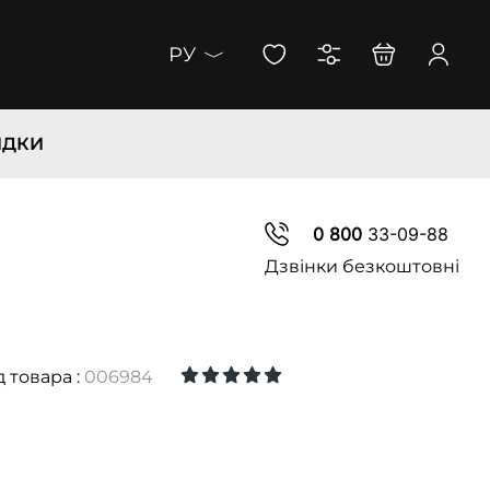
РУ
ИДКИ
0 800
33-09-88
Дзвінки безкоштовні
 товара :
006984