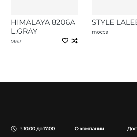
HIMALAYA 8206A
STYLE LALE
L.GRAY
mocca
овал
з 10:00 до 17:00
О компании
Дос