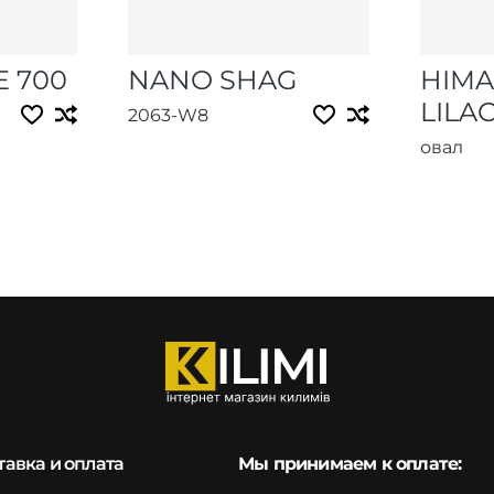
E 700
NANO SHAG
HIMA
LILA
2063-W8
овал
тавка и оплата
Мы принимаем к оплате: