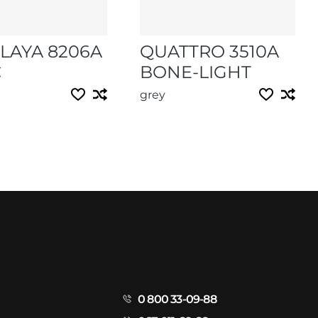
LAYA 8206A
QUATTRO 3510A
C
BONE-LIGHT
grey
0 800 33-09-88