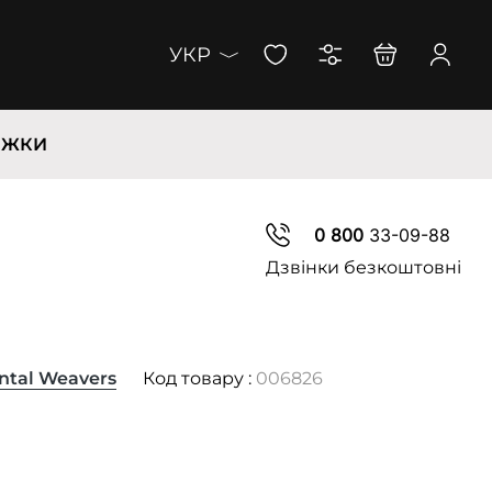
УКР
ИЖКИ
0 800
33-09-88
Дзвінки безкоштовні
ntal Weavers
Код товару :
006826