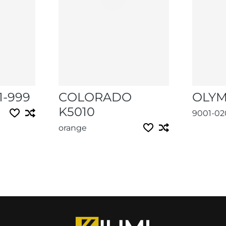
1-999
COLORADO
OLY
K5010
9001-02
orange