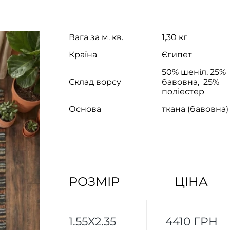
Вага за м. кв.
1,30 кг
Країна
Єгипет
50% шеніл, 25%
Склад ворсу
бавовна, 25%
поліестер
Основа
ткана (бавовна)
РОЗМІР
ЦІНА
1.55X2.35
4410 ГРН