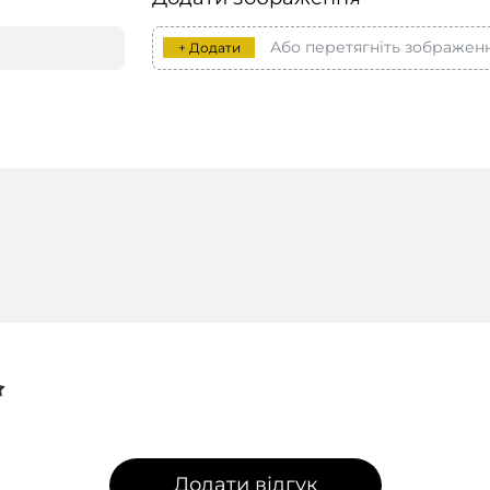
Або перетягніть зображен
+ Додати
Додати відгук