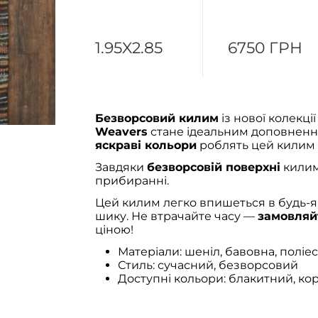
1.95X2.85
6750 ГРН
Безворсовий килим
із нової колекці
Weavers
стане ідеальним доповнення
яскраві кольори
роблять цей килим 
Завдяки
безворсовій поверхні
килим
прибиранні.
Цей килим легко впишеться в будь-я
шику. Не втрачайте часу —
замовляй
ціною!
Матеріали: шеніл, бавовна, поліе
Стиль: сучасний, безворсовий
Доступні кольори: блакитний, ко