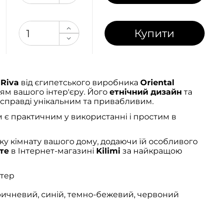
Купити
ї
Riva
від єгипетського виробника
Oriental
м вашого інтер'єру. Його
етнічний дизайн
та
справді унікальним та привабливим.
 є практичним у використанні і простим в
ку кімнату вашого дому, додаючи їй особливого
те
в Інтернет-магазині
Kilimi
за найкращою
стер
ричневий, синій, темно-бежевий, червоний