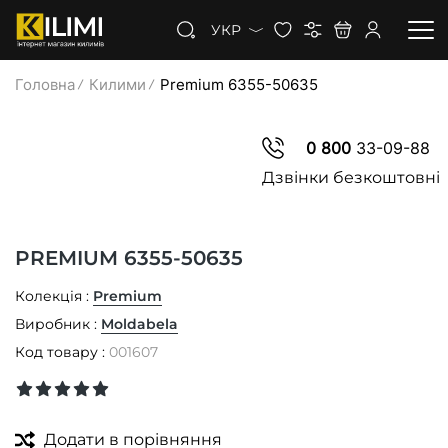
УКР
Головна
Килими
Premium 6355-50635
КИЛИМИ
0 800
33-09-88
КОВРОЛІН
Дзвінки безкоштовні
КИЛИМОВА ДОРІЖКА
PREMIUM 6355-50635
ЗНИЖКИ
Колекція :
Premium
Виробник :
Moldabela
Код товару :
001607
Додати в порівняння