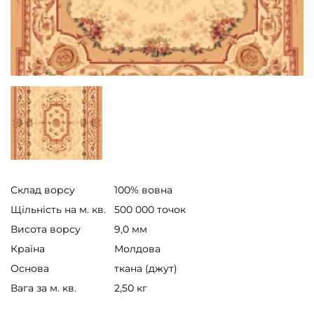
Склад ворсу
100% вовна
Щільність на м. кв.
500 000 точок
Висота ворсу
9,0 мм
Країна
Молдова
Основа
ткана (джут)
Вага за м. кв.
2,50 кг