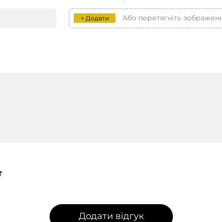
Або перетягніть зображен
+ Додати
Додати відгук