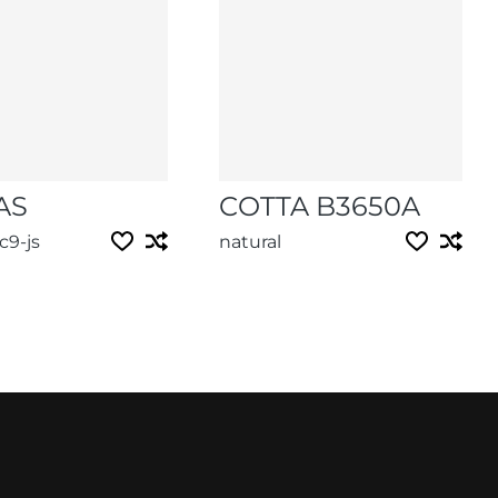
AS
COTTA B3650A
9-js
natural