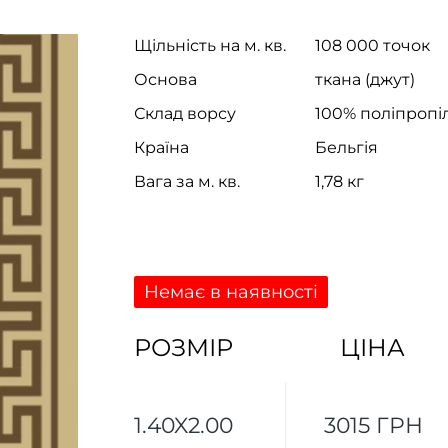
Щільність на м. кв.
108 000 точок
Основа
ткана (джут)
Склад ворсу
100% поліпропі
Країна
Бельгія
Вага за м. кв.
1,78 кг
Немає в наявності
РОЗМІР
ЦІНА
1.40X2.00
3015 ГРН