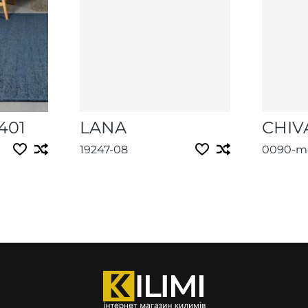
401
LANA
CHIV
19247-08
0090-mc