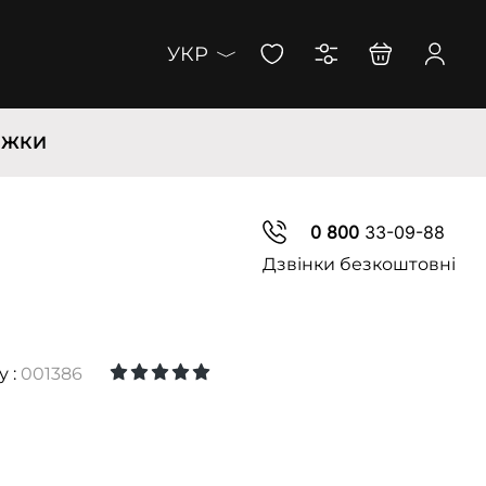
УКР
ИЖКИ
0 800
33-09-88
Дзвінки безкоштовні
у :
001386