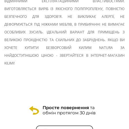
ВІДМІННИМИ ЕКСПЛУАТАЦІЙНИМИ ВЛАСТИВОСТЯМИ.
ВИГОТОВЛЯЄТЬСЯ ВИРІБ ІЗ ЯКІСНОГО ПОЛІПРОПІЛЕНУ, ПОВНІСТЮ
БЕЗПЕЧНОГО ДЛЯ ЗДОРОВ'Я. НЕ ВИКЛИКАЄ АЛЕРГІЇ, НЕ
ДЕФОРМУЄТЬСЯ ПІД НІЖКАМИ МЕБЛІВ, В ПРИБИРАННІ НЕ ВИМАГАЄ
ОСОБЛИВИХ ЗУСИЛЬ. ІДЕАЛЬНИЙ ВАРІАНТ ДЛЯ ПРИМІЩЕНЬ З
ВЕЛИКОЮ ПРОХІДНІСТЮ ТА СХИЛЬНИХ ДО ЗАБРУДНЕНЬ. ЯКЩО ВИ
ХОЧЕТЕ КУПИТИ БЕЗВОРСОВИЙ КИЛИМ NATURA ЗА
НАЙДОСТУПНІШОЮ ЦІНОЮ - ЗВЕРТАЙТЕСЯ В ІНТЕРНЕТ-МАГАЗИН
KILIMI!
Просте повернення
та
обмін протягом 30 днів