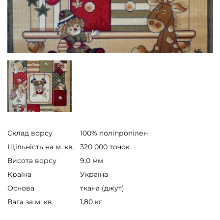
Склад ворсу
100% поліпропілен
Щільність на м. кв.
320 000 точок
Висота ворсу
9,0 мм
Країна
Україна
Основа
ткана (джут)
Вага за м. кв.
1,80 кг