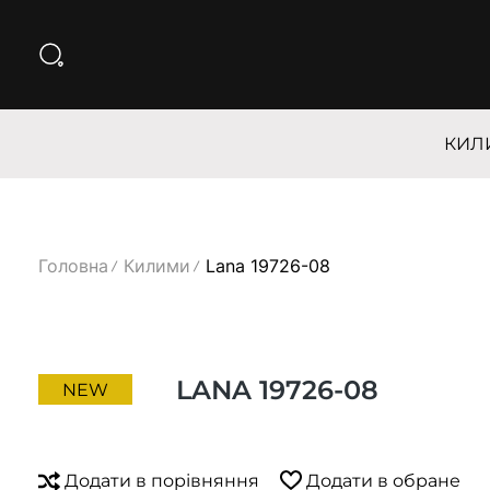
КИЛ
Головна
Килими
Lana 19726-08
LANA 19726-08
NEW
Додати в порівняння
Додати в обране