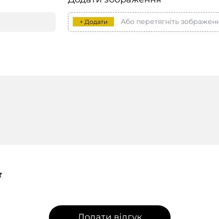
Або перетягніть зображен
+ Додати
Додати відгук