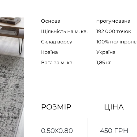
Основа
прогумована
Щільність на м. кв.
192 000 точок
Склад ворсу
100% поліпропі
Країна
Україна
Вага за м. кв.
1,85 кг
РОЗМІР
ЦІНА
0.50X0.80
450 ГРН