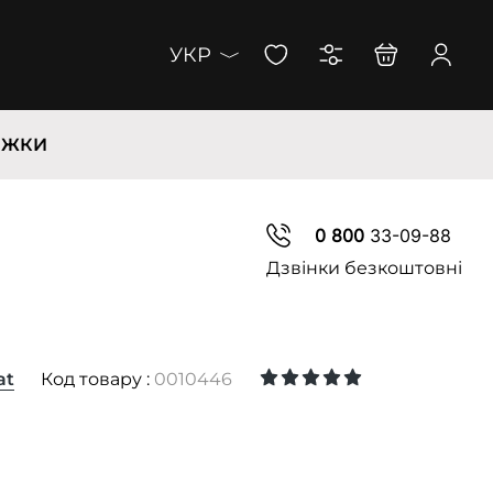
УКР
ИЖКИ
0 800
33-09-88
Дзвінки безкоштовні
at
Код товару :
0010446