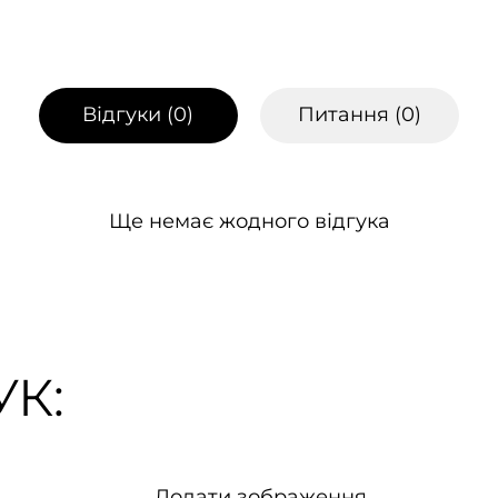
Відгуки (
0
)
Питання (
0
)
Ще немає жодного відгука
К:
Додати зображення