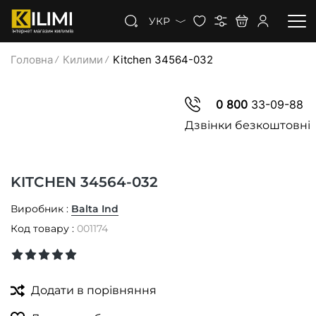
УКР
Головна
Килими
Kitchen 34564-032
КИЛИМИ
0 800
33-09-88
КОВРОЛІН
Дзвінки безкоштовні
КИЛИМОВА ДОРІЖКА
KITCHEN 34564-032
ЗНИЖКИ
Виробник :
Balta Ind
Код товару :
001174
Додати в порівняння