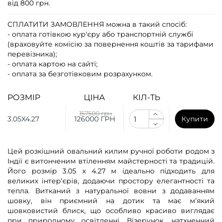
від 800 грн.
СПЛАТИТИ ЗАМОВЛЕННЯ
можна в такий спосіб:
- оплата готівкою кур'єру або транспортній службі
(враховуйте комісію за повернення коштів за тарифами
перевізника);
- оплата картою на сайті;
- оплата за безготівковим розрахунком.
РОЗМІР
ЦІНА
КІЛ-ТЬ
157500 грн
3.05X4.27
126000 ГРН
Купити
Цей розкішний овальний килим ручної роботи родом з
Індії є витонченим втіленням майстерності та традицій.
Його розмір 3.05 x 4.27 м ідеально підходить для
великих інтер’єрів, додаючи простору елегантності та
тепла. Витканий з натуральної вовни з додаванням
шовку, він приємний на дотик та має м’який
шовковистий блиск, що особливо красиво виглядає
при природному освітленні. Візерунок, натхненний