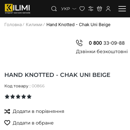
УКР
Головна
Килими
Hand Knotted - Chak Uni Beige
КИЛИМИ
0 800
33-09-88
КОВРОЛІН
Дзвінки безкоштовні
КИЛИМОВА ДОРІЖКА
HAND KNOTTED - CHAK UNI BEIGE
ЗНИЖКИ
Код товару :
00866
Додати в порівняння
Додати в обране