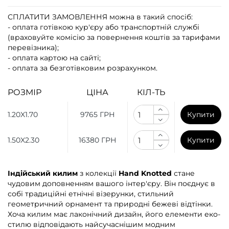
СПЛАТИТИ ЗАМОВЛЕННЯ
можна в такий спосіб:
- оплата готівкою кур'єру або транспортній службі
(враховуйте комісію за повернення коштів за тарифами
перевізника);
- оплата картою на сайті;
- оплата за безготівковим розрахунком.
РОЗМІР
ЦІНА
КІЛ-ТЬ
1.20X1.70
9765 ГРН
Купити
1.50X2.30
16380 ГРН
Купити
Індійський килим
з колекції
Hand Knotted
стане
чудовим доповненням вашого інтер'єру. Він поєднує в
собі традиційні етнічні візерунки, стильний
геометричний орнамент та природні бежеві відтінки.
Хоча килим має лаконічний дизайн, його елементи еко-
стилю відповідають найсучаснішим модним