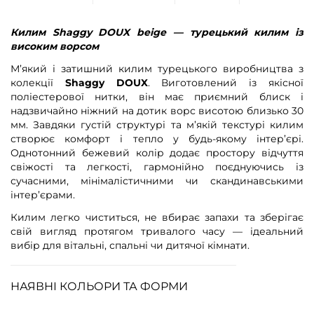
Килим Shaggy DOUX beige
— турецький килим із
високим ворсом
М’який і затишний килим турецького виробництва з
колекції
Shaggy DOUX
. Виготовлений із якісної
поліестерової нитки, він має приємний блиск і
надзвичайно ніжний на дотик ворс висотою близько 30
мм. Завдяки густій структурі та м’якій текстурі килим
створює комфорт і тепло у будь-якому інтер’єрі.
Однотонний бежевий колір додає простору відчуття
свіжості та легкості, гармонійно поєднуючись із
сучасними, мінімалістичними чи скандинавськими
інтер’єрами.
Килим легко чиститься, не вбирає запахи та зберігає
свій вигляд протягом тривалого часу — ідеальний
вибір для вітальні, спальні чи дитячої кімнати.
НАЯВНІ КОЛЬОРИ ТА ФОРМИ