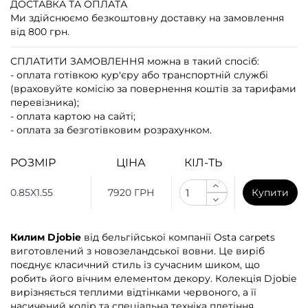
ДОСТАВКА ТА ОПЛАТА
Ми здійснюємо безкоштовну доставку на замовлення
від 800 грн.
СПЛАТИТИ ЗАМОВЛЕННЯ
можна в такий спосіб:
- оплата готівкою кур'єру або транспортній службі
(враховуйте комісію за повернення коштів за тарифами
перевізника);
- оплата картою на сайті;
- оплата за безготівковим розрахунком.
РОЗМІР
ЦІНА
КІЛ-ТЬ
0.85X1.55
7920 ГРН
Купити
Килим Djobie
від бельгійської компанії Osta carpets
виготовлений з новозеландської вовни. Це виріб
поєднує класичний стиль із сучасним шиком, що
робить його вічним елементом декору. Колекція Djobie
вирізняється теплими відтінками червоного, а її
насичений колір та спеціальна техніка плетіння