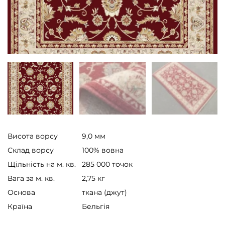
Висота ворсу
9,0 мм
Склад ворсу
100% вовна
Щільність на м. кв.
285 000 точок
Вага за м. кв.
2,75 кг
Основа
ткана (джут)
Країна
Бельгія