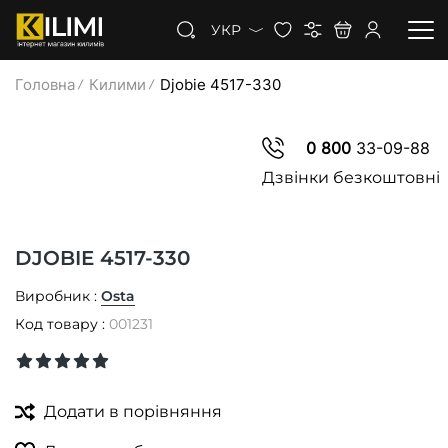
УКР
Головна
Килими
Djobie 4517-330
КИЛИМИ
0 800
33-09-88
КОВРОЛІН
Дзвінки безкоштовні
КИЛИМОВА ДОРІЖКА
DJOBIE 4517-330
ЗНИЖКИ
Виробник :
Osta
Код товару :
001231
Додати в порівняння