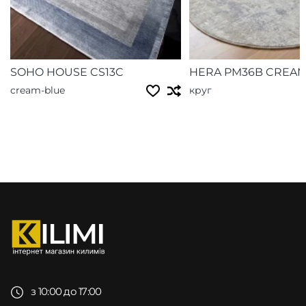
SOHO HOUSE CS13C
HERA PM36B CREA
cream-blue
круг
з 10:00 до 17:00