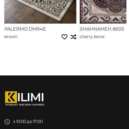
PALERMO DM94E
SHAHNAMEH 8605
brown
cherry-bone
з 10:00 до 17:00