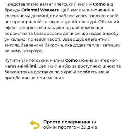
Представляємо вам єгипетський килим
Como
від
бренду
Oriental Weavers
. Цей килим, виконаний в
класичному дизайні, приваблює увагу завдяки своїй
неперевершеній та скульптурній текстурі. Об'ємний
ефект створюється завдяки вдалій комбінації
ворсистих та безворсових ділянок, що надає виробу
унікальної привабливості. Завершує елегантний
вигляд бавовняна бахрома, яка додає тепла і затишку
вашому інтер'єру.
Купити єгипетський килим
Como
можна в інтернет-
магазині
Kilimi
. Великий вибір за доступною ціною та
безкоштовна доставка по Україні зроблять ваше
придбання ще приємнішим.
Просте повернення
та
обмін протягом 30 днів