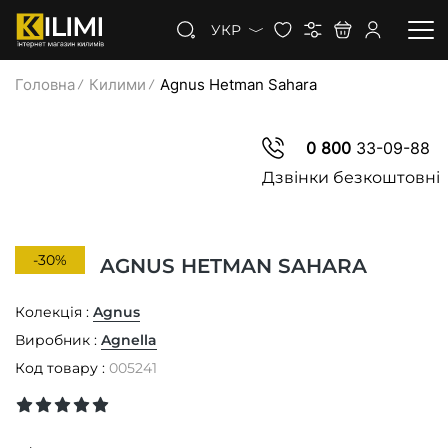
УКР
Головна
Килими
Agnus Hetman Sahara
КИЛИМИ
0 800
33-09-88
КОВРОЛІН
Дзвінки безкоштовні
КИЛИМОВА ДОРІЖКА
-30%
AGNUS HETMAN SAHARA
ЗНИЖКИ
Колекція :
Agnus
Виробник :
Agnella
Код товару :
005241