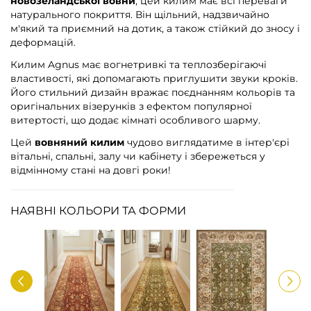
новозеландської вовни
, цей килим має всі переваги
натурального покриття. Він щільний, надзвичайно
м'який та приємний на дотик, а також стійкий до зносу і
деформацій.
Килим Agnus має вогнетривкі та теплозберігаючі
властивості, які допомагають приглушити звуки кроків.
Його стильний дизайн вражає поєднанням кольорів та
оригінальних візерунків з ефектом популярної
витертості, що додає кімнаті особливого шарму.
Цей
вовняний килим
чудово виглядатиме в інтер'єрі
вітальні, спальні, залу чи кабінету і збережеться у
відмінному стані на довгі роки!
НАЯВНІ КОЛЬОРИ ТА ФОРМИ