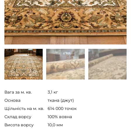
Вага за м. кв.
3,1 кг
Основа
ткана (джут)
Щільність на м. кв.
614 000 точок
Склад ворсу
100% вовна
Висота ворсу
10,0 мм