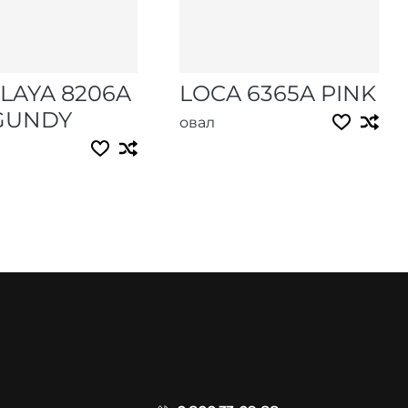
LAYA 8206A
LOCA 6365A PINK
GUNDY
овал