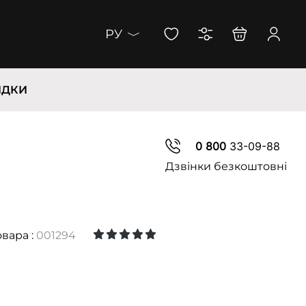
РУ
ИДКИ
0 800
33-09-88
Дзвінки безкоштовні
овара :
001294