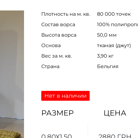
Плотность на м. кв.
80 000 точек
Состав ворса
100% полипроп
Высота ворса
50,0 мм
Основа
тканая (джут)
Вес за м. кв.
3,90 кг
Страна
Бельгия
Нет в наличии
РАЗМЕР
ЦЕНА
0.80X1.50
2880 ГРН