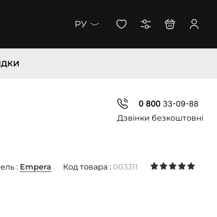
РУ
ИДКИ
0 800
33-09-88
Дзвінки безкоштовні
ель :
Empera
Код товара :
003311