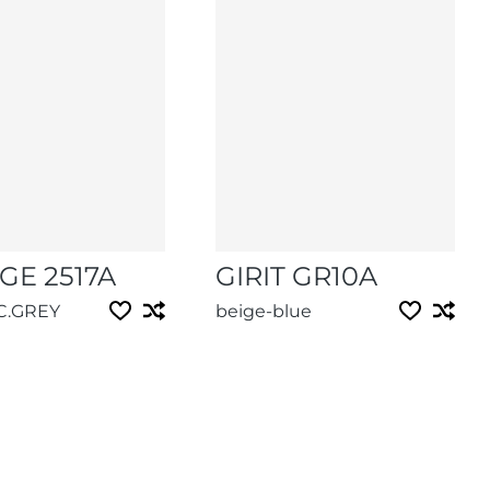
GE 2517A
GIRIT GR10A
C.GREY
beige-blue