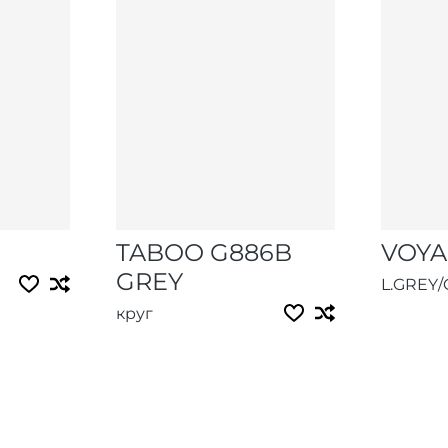
TABOO G886B
VOYA
GREY
L.GREY/
круг