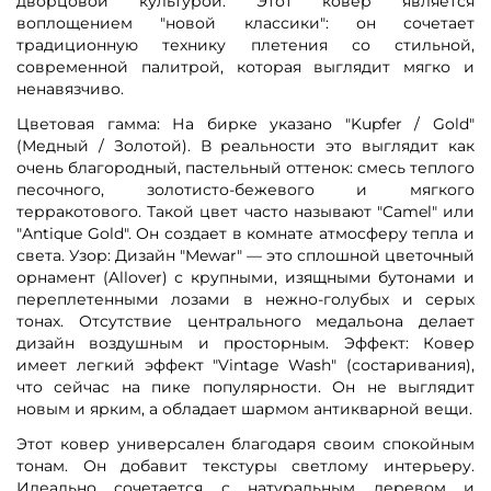
дворцовой культурой. Этот ковер является
воплощением "новой классики": он сочетает
традиционную технику плетения со стильной,
современной палитрой, которая выглядит мягко и
ненавязчиво.
Цветовая гамма: На бирке указано "Kupfer / Gold"
(Медный / Золотой). В реальности это выглядит как
очень благородный, пастельный оттенок: смесь теплого
песочного, золотисто-бежевого и мягкого
терракотового. Такой цвет часто называют "Camel" или
"Antique Gold". Он создает в комнате атмосферу тепла и
света. Узор: Дизайн "Mewar" — это сплошной цветочный
орнамент (Allover) с крупными, изящными бутонами и
переплетенными лозами в нежно-голубых и серых
тонах. Отсутствие центрального медальона делает
дизайн воздушным и просторным. Эффект: Ковер
имеет легкий эффект "Vintage Wash" (состаривания),
что сейчас на пике популярности. Он не выглядит
новым и ярким, а обладает шармом антикварной вещи.
Этот ковер универсален благодаря своим спокойным
тонам. Он добавит текстуры светлому интерьеру.
Идеально сочетается с натуральным деревом и