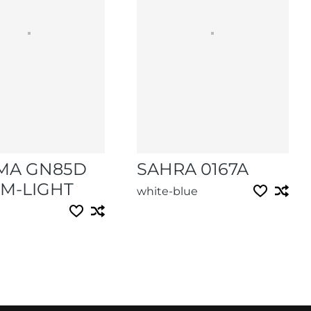
MA GN85D
SAHRA 0167A
M-LIGHT
white-blue