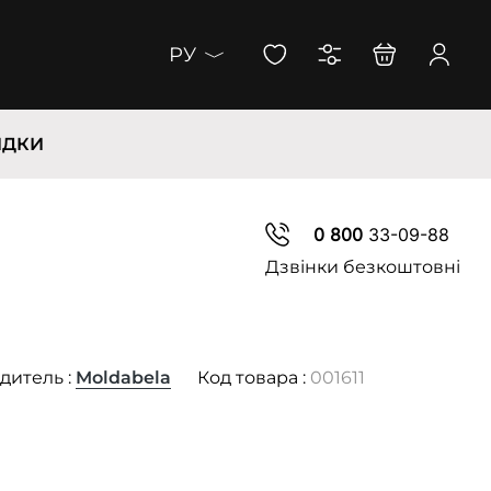
РУ
ИДКИ
0 800
33-09-88
Дзвінки безкоштовні
дитель :
Moldabela
Код товара :
001611