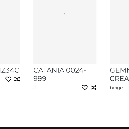
MZ34C
CATANIA 0024-
GEM
999
CREA
J
beige