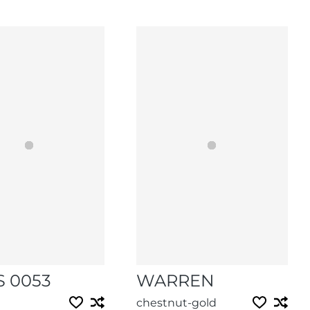
S 0053
WARREN
chestnut-gold