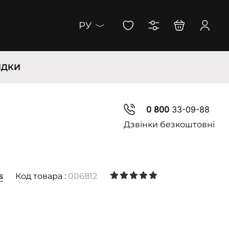
РУ
ИДКИ
0 800
33-09-88
Дзвінки безкоштовні
s
Код товара :
006812