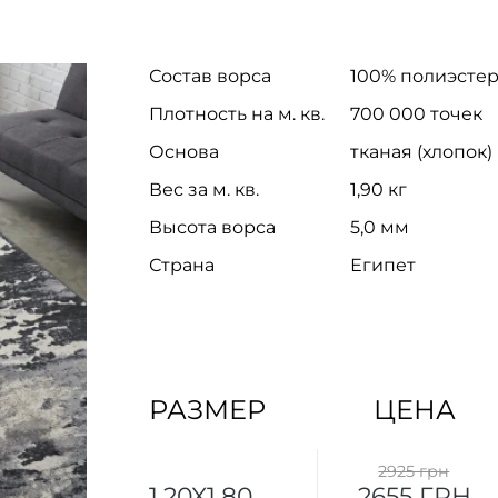
Состав ворса
100% полиэсте
Плотность на м. кв.
700 000 точек
Основа
тканая (хлопок)
Вес за м. кв.
1,90 кг
Высота ворса
5,0 мм
Страна
Египет
РАЗМЕР
ЦЕНА
2925 грн
1.20X1.80
2655 ГРН