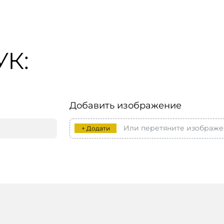
К:
Добавить изображение
Или перетяните изображе
+ Додати