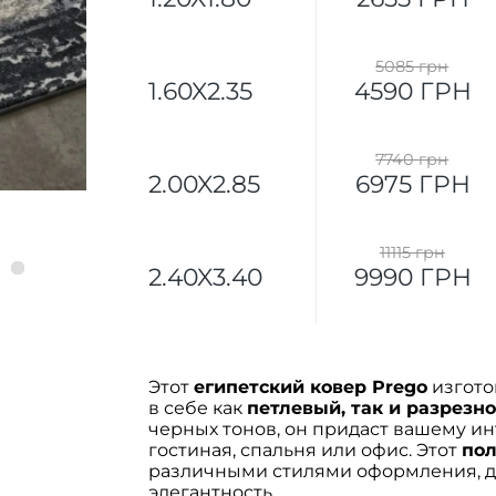
5085 грн
1.60X2.35
4590 ГРН
7740 грн
2.00X2.85
6975 ГРН
11115 грн
2.40X3.40
9990 ГРН
Этот
египетский ковер Prego
изгото
в себе как
петлевый, так и разрезно
черных тонов, он придаст вашему ин
гостиная, спальня или офис. Этот
пол
различными стилями оформления, д
элегантность.