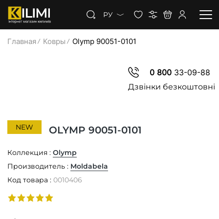
РУ
Главная
Ковры
Olymp 90051-0101
КОВРЫ
0 800
33-09-88
КОВРОЛИН
Дзвінки безкоштовні
КОВРОВАЯ ДОРОЖКА
NEW
OLYMP 90051-0101
СКИДКИ
Коллекция :
Olymp
Производитель :
Moldabela
Код товара :
0010406