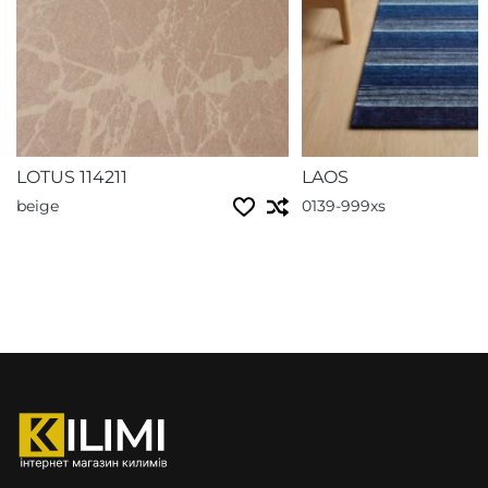
LOTUS 114211
LAOS
beige
0139-999xs