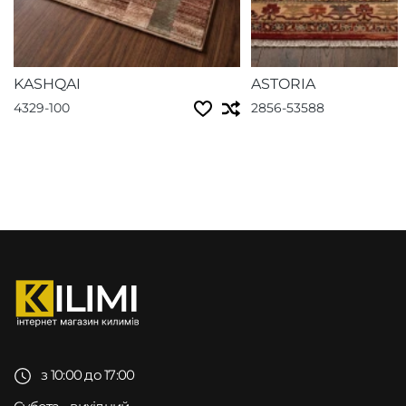
KASHQAI
ASTORIA
4329-100
2856-53588
з 10:00 до 17:00