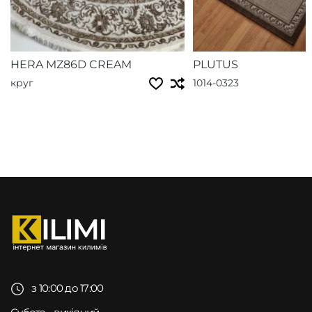
HERA MZ86D CREAM
PLUTUS
круг
1014-0323
з 10:00 до 17:00