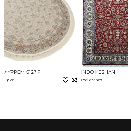
XYPPEM G127 FI
INDO KESHAN
круг
red-cream