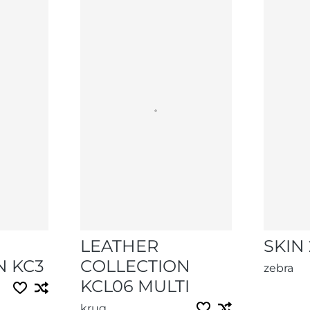
LEATHER
SKIN 
N KC3
COLLECTION
zebra
KCL06 MULTI
krug