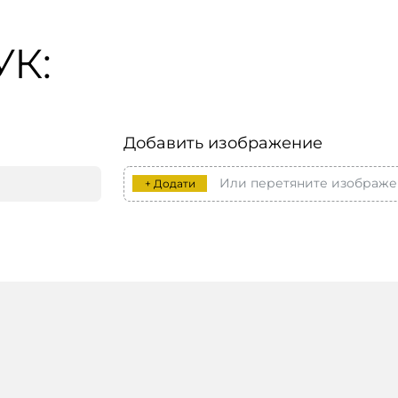
К:
Добавить изображение
Или перетяните изображе
+ Додати