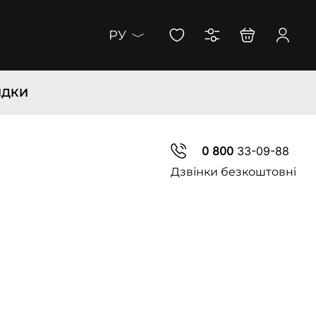
РУ
ИДКИ
0 800
33-09-88
Дзвінки безкоштовні