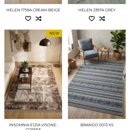
HELEN 1759A CREAM-BEIGE
HELEN 2397A GREY
NEW
Доступные размеры:
Доступные размеры:
0.80x1.50 - 1170 грн
0.80x1.60 - 1395 грн
1.20x1.80 - 1980 грн
1.20x1.80 - 2340 грн
1.50x2.30 - 2970 грн
1.60x2.30 - 3690 грн
2.00x3.00 - 4950 грн
ПОДРОБНЕЕ
2.50x3.50 - 7110 грн
ПОДРОБНЕЕ
INSOMNIA E121A VISONE-
BRANDO 0013 XS
COFFEE