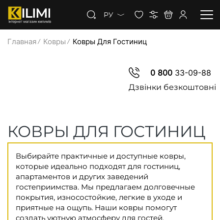
РУ
Главная
Ковры
Ковры Для Гостиниц
КОВРЫ
0 800
33-09-88
КОВРОЛИН
Дзвінки безкоштовні
КОВРОВАЯ ДОРОЖКА
КОВРЫ ДЛЯ ГОСТИНИЦ
СКИДКИ
Выбирайте практичные и доступные ковры,
которые идеально подходят для гостиниц,
апартаментов и других заведений
гостеприимства. Мы предлагаем долговечные
покрытия, износостойкие, легкие в уходе и
приятные на ощупь. Наши ковры помогут
создать уютную атмосферу для гостей,