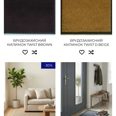
БРУДОЗАХИСНИЙ
БРУДОЗАХИСНИЙ
КИЛИМОК TWIST BROWN
КИЛИМОК TWIST D.BEIGE
-30%
Доступные размеры:
Доступные размеры:
0.60x1.10 - 540 грн
0.40x0.60 - 315 грн
0.80x1.50 - 900 грн
0.50x0.80 - 405 грн
0.80x2.50 - 1440 грн
ПОДРОБНЕЕ
1.20x1.70 - 1485 грн