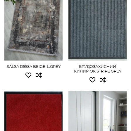
0.80x1.50 - 1350 грн
ПОДРОБНЕЕ
1.20x1.80 - 2430 грн
1.50x2.30 - 3375 грн
2.00x3.00 - 5760 грн
2.50x3.50 - 8190 грн
3.00x4.00 - 11250 грн
SALSA D558A BEIGE-L.GREY
БРУДОЗАХИСНИЙ
КИЛИМОК STRIPE GREY
ПОДРОБНЕЕ
Доступные размеры:
Доступные размеры:
0.40x0.60 - 450 грн
0.40x0.60 - 450 грн
0.60x0.90 - 630 грн
0.60x0.90 - 630 грн