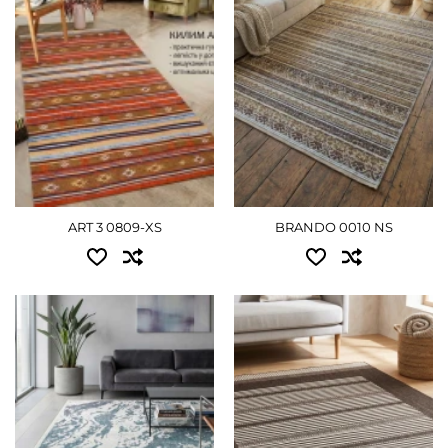
0.75x1.20 - 1260 грн
1.20x1.80 - 2115 грн
1.60x2.35 - 3690 грн
ПОДРОБНЕЕ
ПОДРОБНЕЕ
ART 3 0809-XS
BRANDO 0010 NS
Доступные размеры:
Доступные размеры:
1.63x2.35 - 6030 грн
0.50x0.80 - 450 грн
2.00x2.85 - 8820 грн
0.67x1.20 - 900 грн
2.40x3.40 - 12600 грн