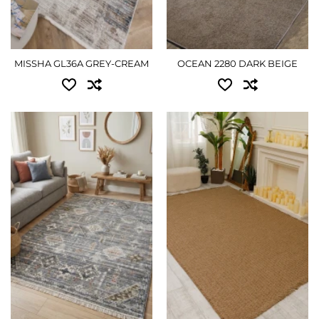
2.40x3.40 - 8460 грн
4.00x6.00 - 12735 грн
3.00x4.00 - 12420 грн
ПОДРОБНЕЕ
MISSHA GL36A GREY-CREAM
OCEAN 2280 DARK BEIGE
ПОДРОБНЕЕ
Доступные размеры:
Доступные размеры:
1.20x1.70 - 2250 грн
0.80x1.50 - 1935 грн
1.60x2.25 - 3915 грн
1.00x2.00 - 2790 грн
2.00x3.00 - 6030 грн
1.20x1.80 - 3060 грн
2.50x3.50 - 8550 грн
0.80x3.00 - 3375 грн
2.80x3.80 - 10125 грн
1.00x3.00 - 4185 грн
1.60x2.30 - 5220 грн
ПОДРОБНЕЕ