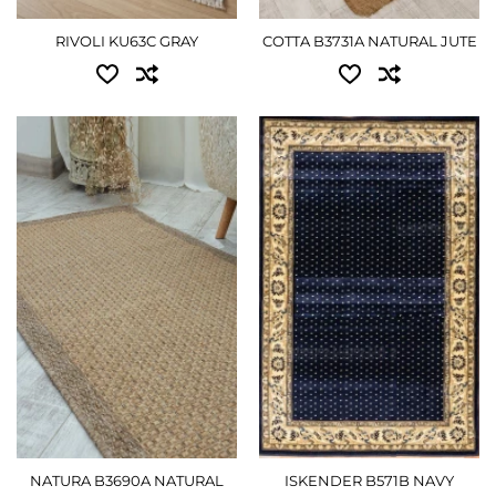
2.00x2.90 - 8100 грн
RIVOLI KU63C GRAY
COTTA B3731A NATURAL JUTE
ПОДРОБНЕЕ
Доступные размеры:
Доступные размеры:
0.60x1.10 - 675 грн
2.40x3.40 - 9180 грн
0.80x1.50 - 1035 грн
ПОДРОБНЕЕ
1.10x2.00 - 1800 грн
1.50x2.30 - 2790 грн
2.30x3.20 - 5625 грн
2.30x4.00 - 6975 грн
ПОДРОБНЕЕ
NATURA B3690A NATURAL
ISKENDER B571B NAVY