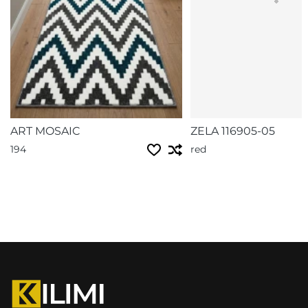
ART MOSAIC
ZELA 116905-05
194
red