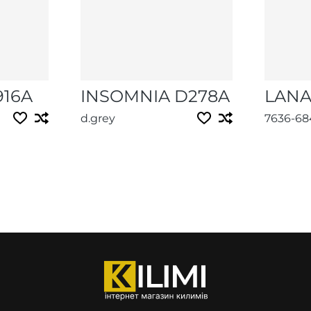
916A
INSOMNIA D278A
LANA
d.grey
7636-6