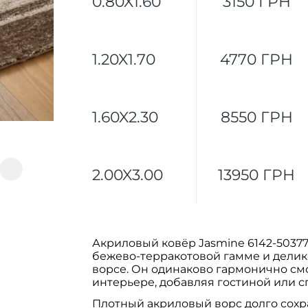
0.80X1.60
3150 ГРН
1.20X1.70
4770 ГРН
1.60X2.30
8550 ГРН
2.00X3.00
13950 ГРН
Акриловый ковёр Jasmine 6142-50377
бежево-терракотовой гамме и делик
ворсе. Он одинаково гармонично смо
интерьере, добавляя гостиной или 
Плотный акриловый ворс долго сохра