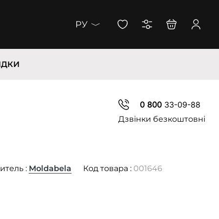
РУ
ИДКИ
0 800
33-09-88
Дзвінки безкоштовні
итель :
Moldabela
Код товара :
001646