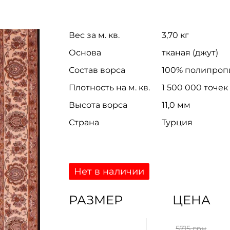
Вес за м. кв.
3,70 кг
Основа
тканая (джут)
Состав ворса
100% полипроп
Плотность на м. кв.
1 500 000 точек
Высота ворса
11,0 мм
Страна
Турция
Нет в наличии
РАЗМЕР
ЦЕНА
5715 грн