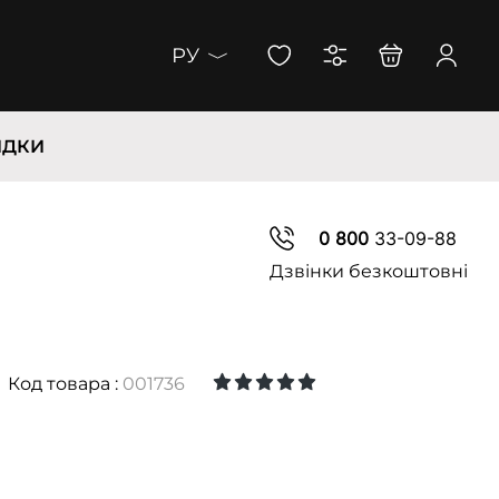
РУ
ИДКИ
0 800
33-09-88
Дзвінки безкоштовні
Код товара :
001736