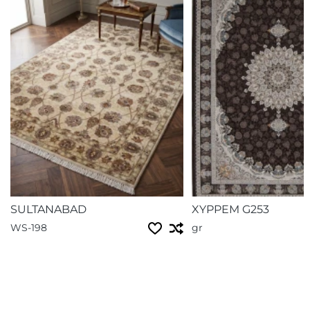
SULTANABAD
XYPPEM G253
WS-198
gr