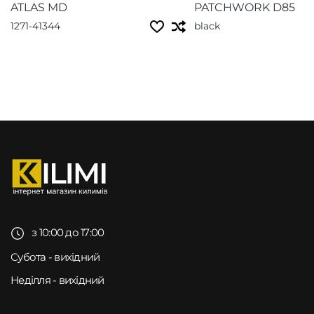
ATLAS MD
PATCHWORK D85
1271-41344
black
з 10:00 до 17:00
Субота - вихідний
Неділля - вихідний