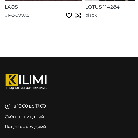
LAOS
LOTUS 114284
0142-999XS
black
з 10:00 до 17:00
Субота - вихідний
Неділля - вихідний